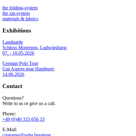
the folding-system
the zip-system
materials & fabrics
Exhibitions
Landpartie
Schloss Monrepos, Ludwigsburg:
07. - 10.05.2026
German Polo Tour
Gut Aspern near Hamburg:
14.06.2026
Contact
Questions?
Write to us or give us a call.
Phone:
+49 (0)40 333 656 33
E-Mail:
customer@suba.boutique